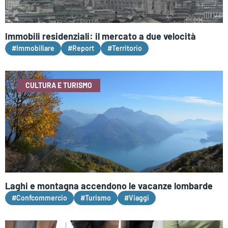
Immobili residenziali: il mercato a due velocità
#Immobiliare
#Report
#Territorio
CULTURA E TURISMO
Laghi e montagna accendono le vacanze lombarde
#Confcommercio
#Turismo
#Viaggi