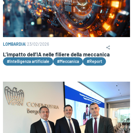
LOMBARDIA
|
23/02/2026
L’impatto dell’IA nelle filiere della meccanica
#Intelligenza artificiale
#Meccanica
#Report