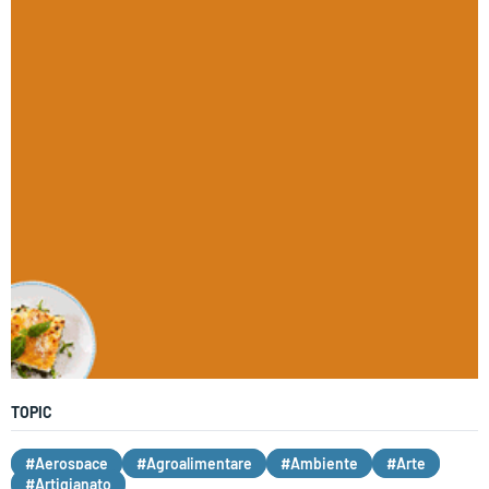
TOPIC
#Aerospace
#Agroalimentare
#Ambiente
#Arte
#Artigianato