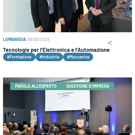
LOMBARDIA
|
09/05/2025
Tecnologie per l’Elettronica e l’Automazione
#Formazione
#Industria
#Meccanica
PAROLA ALL'ESPERTO
QUESTIONE D’IMPRESA