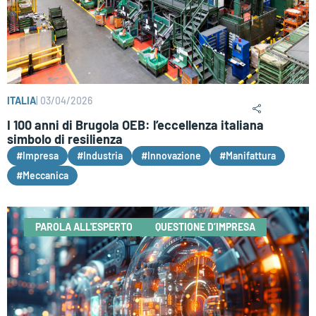
ITALIA
|
03/04/2026
I 100 anni di Brugola OEB: l’eccellenza italiana
simbolo di resilienza
#Impresa
#Industria
#Innovazione
#Manifattura
#Meccanica
PAROLA ALL'ESPERTO
QUESTIONE D’IMPRESA