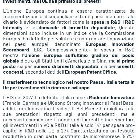
investimenti, ma l’UE ha il primato sui brevetti
L’Unione Europea continua a essere caratterizzata da
frammentazioni e disuguaglianze tra i paesi membri: tale
divario è evidenziato da fattori come la
spesa in R&D
, l’
R&D
Intensity
e le
domande di brevetto depositate
. Queste
dimensioni sono incluse in un indice che la Commissione
Europea ha definito per valutare e confrontare l’innovazione
nei paesi europei, denominato
European Innovation
Scoreboard
(EIS). Complessivamente, la spesa in R&D
mostra
l’Unione Europea sull’ultimo gradino del podio
globale
dietro gli Stati Uniti d’America e la Cina, ma
al primo
posto
sia per
numero di brevetti depositati
, sia per
brevetti
concessi,
secondo i dati dell’
European Patent Office.
Il trasferimento tecnologico nel nostro Paese: Italia terza in
Ue per investimenti in ricerca e sviluppo
L’EIS nel 2023 ha definito l’Italia come «
Moderate Innovator
»
(Francia, Germania e UK sono Strong Innovator e i Paesi Bassi
addirittura Innovation Leader). Il Bel Paese ha migliorato le
sue prestazioni rispetto agli anni precedenti, ma è
necessario aumentare il numero di laureati e incrementare
gli investimenti in VC e R&D (l’Italia è solo 14° per spesa pro-
capite in R&D nella UE a 27). Caratterizzata da un tessuto
produttivo in gran parte costituito da microimprese (95%),