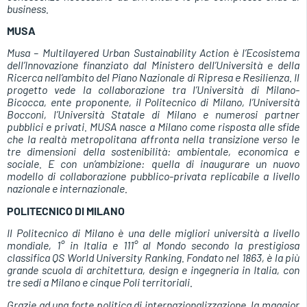
business.
MUSA
Musa – Multilayered Urban Sustainability Action è l’Ecosistema
dell’Innovazione finanziato dal Ministero dell’Università e della
Ricerca nell’ambito del Piano Nazionale di Ripresa e Resilienza. Il
progetto vede la collaborazione tra l’Università di Milano-
Bicocca, ente proponente, il Politecnico di Milano, l’Università
Bocconi, l’Università Statale di Milano e numerosi partner
pubblici e privati. MUSA nasce a Milano come risposta alle sfide
che la realtà metropolitana affronta nella transizione verso le
tre dimensioni della sostenibilità: ambientale, economica e
sociale. E con un’ambizione: quella di inaugurare un nuovo
modello di collaborazione pubblico-privata replicabile a livello
nazionale e internazionale.
POLITECNICO DI MILANO
Il Politecnico di Milano è una delle migliori università a livello
mondiale, 1° in Italia e 111° al Mondo secondo la prestigiosa
classifica QS World University Ranking. Fondato nel 1863, è la più
grande scuola di architettura, design e ingegneria in Italia, con
tre sedi a Milano e cinque Poli territoriali.
Grazie ad una forte politica di internazionalizzazione, la maggior