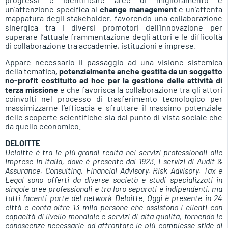
un’attenzione specifica al
change management
e un’attenta
mappatura degli stakeholder, favorendo una collaborazione
sinergica tra i diversi promotori dell’innovazione per
superare l’attuale frammentazione degli attori e le difficoltà
di collaborazione tra accademie, istituzioni e imprese.
Appare necessario il passaggio ad una visione sistemica
della tematica
, potenzialmente anche gestita da un soggetto
no-profit costituito ad hoc per la gestione delle attività di
terza missione
e che favorisca la collaborazione tra gli attori
coinvolti nel processo di trasferimento tecnologico per
massimizzarne l’efficacia e sfruttare il massimo potenziale
delle scoperte scientifiche sia dal punto di vista sociale che
da quello economico.
DELOITTE
Deloitte è tra le più grandi realtà nei servizi professionali alle
imprese in Italia, dove è presente dal 1923. I servizi di Audit &
Assurance, Consulting, Financial Advisory, Risk Advisory, Tax e
Legal sono offerti da diverse società e studi specializzati in
singole aree professionali e tra loro separati e indipendenti, ma
tutti facenti parte del network Deloitte. Oggi è presente in 24
città e conta oltre 13 mila persone che assistono i clienti con
capacità di livello mondiale e servizi di alta qualità, fornendo le
conoscenze necessarie ad affrontare le più complesse sfide di