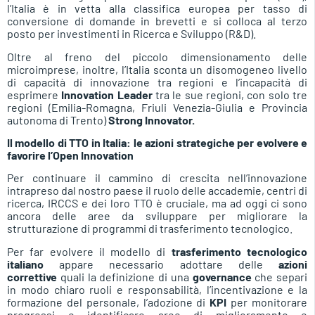
l’Italia è in vetta alla classifica europea per tasso di
conversione di domande in brevetti e si colloca al terzo
posto per investimenti in Ricerca e Sviluppo (R&D).
Oltre al freno del piccolo dimensionamento delle
microimprese, inoltre, l’Italia sconta un disomogeneo livello
di capacità di innovazione tra regioni e l’incapacità di
esprimere
Innovation Leader
tra le sue regioni, con solo tre
regioni (Emilia-Romagna, Friuli Venezia-Giulia e Provincia
autonoma di Trento)
Strong
Innovator.
Il modello di TTO in Italia: le azioni strategiche per evolvere e
favorire l’Open Innovation
Per continuare il cammino di crescita nell’innovazione
intrapreso dal nostro paese il ruolo delle accademie, centri di
ricerca, IRCCS e dei loro TTO è cruciale, ma ad oggi ci sono
ancora delle aree da sviluppare per migliorare la
strutturazione di programmi di trasferimento tecnologico.
Per far evolvere il modello di
trasferimento tecnologico
italiano
appare necessario adottare delle
azioni
correttive
quali la definizione di una
governance
che separi
in modo chiaro ruoli e responsabilità, l’incentivazione e la
formazione del personale, l’adozione di
KPI
per monitorare
progressi e identificare aree di miglioramento e