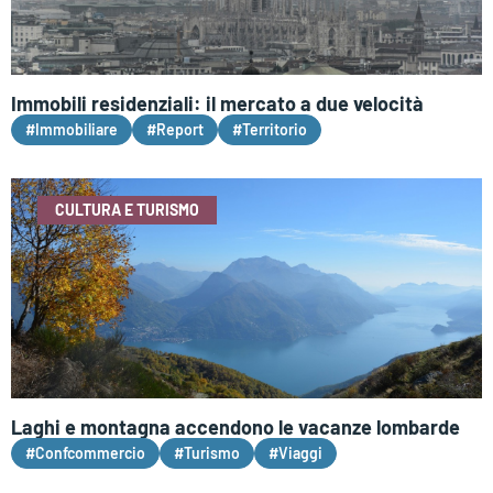
Immobili residenziali: il mercato a due velocità
#Immobiliare
#Report
#Territorio
CULTURA E TURISMO
Laghi e montagna accendono le vacanze lombarde
#Confcommercio
#Turismo
#Viaggi