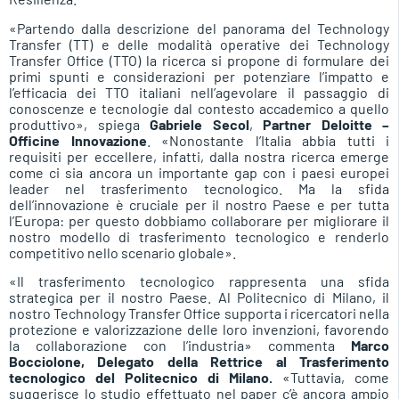
«Partendo dalla descrizione del panorama del Technology
Transfer (TT) e delle modalità operative dei Technology
Transfer Office (TTO) la ricerca si propone di formulare dei
primi spunti e considerazioni per potenziare l’impatto e
l’efficacia dei TTO italiani nell’agevolare il passaggio di
conoscenze e tecnologie dal contesto accademico a quello
produttivo», spiega
Gabriele Secol
,
Partner Deloitte –
Officine Innovazione
. «Nonostante l’Italia abbia tutti i
requisiti per eccellere, infatti, dalla nostra ricerca emerge
come ci sia ancora un importante gap con i paesi europei
leader nel trasferimento tecnologico. Ma la sfida
dell’innovazione è cruciale per il nostro Paese e per tutta
l’Europa: per questo dobbiamo collaborare per migliorare il
nostro modello di trasferimento tecnologico e renderlo
competitivo nello scenario globale».
«Il trasferimento tecnologico rappresenta una sfida
strategica per il nostro Paese. Al Politecnico di Milano, il
nostro Technology Transfer Office supporta i ricercatori nella
protezione e valorizzazione delle loro invenzioni, favorendo
la collaborazione con l’industria» commenta
Marco
Bocciolone, Delegato della Rettrice al Trasferimento
tecnologico del Politecnico di Milano.
«Tuttavia, come
suggerisce lo studio effettuato nel paper c’è ancora ampio