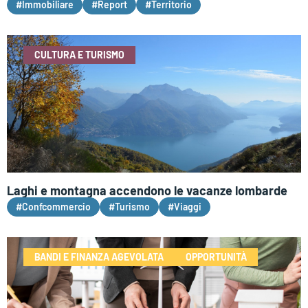
#Immobiliare
#Report
#Territorio
CULTURA E TURISMO
Laghi e montagna accendono le vacanze lombarde
#Confcommercio
#Turismo
#Viaggi
BANDI E FINANZA AGEVOLATA
OPPORTUNITÀ