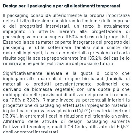
Design per il packaging e per gli allestimenti temporanei
Il packaging consolida ulteriormente la propria importanza
nelle attività di design: considerando l’insieme delle imprese
e dei progettisti intervistati, un terzo è attualmente
impegnato in attività inerenti alla progettazione di
packaging, valore che supera il 50% nel caso dei progettisti.
Essendo la scelta materica parte integrante del progetto del
packaging, è utile soffermare l’analisi sulle scelte dei
materiali impiegati. La carta o materiali a prevalenza di carta
risulta oggi la scelta preponderante (nell’83,2% dei casi) e lo
rimarrà anche per le realizzazioni del prossimo futuro.
Significativamente elevata è la quota di coloro che
impiegano altri materiali di origine bio-based (famiglia di
materiali o prodotti prevalentemente polimerici che
derivano da biomassa vegetale) con una quota più che
raddoppiata nelle previsioni di utilizzo nei prossimi tre anni,
da 17,8% a 38,3%. Rimane invece su percentuali inferiori la
progettazione di packaging effettuata impiegando materiali
in plastica o a prevalenza plastica (14,9%) e materiali vetrosi
(13,9%), in entrambi i casi in riduzione nel triennio a venire.
All’interno delle attività di design packaging aumenta
l’utilizzo di tecnologie, quali il QR Code, utilizzato dal 50,5%
degli operatori intervistati.