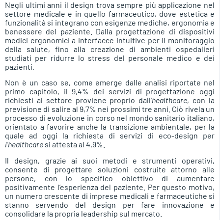
Negli ultimi anni il design trova sempre più applicazione nel
settore medicale e in quello farmaceutico, dove estetica e
funzionalità si integrano con esigenze mediche, ergonomia e
benessere del paziente. Dalla progettazione di dispositivi
medici ergonomici a interfacce intuitive per il monitoraggio
della salute, fino alla creazione di ambienti ospedalieri
studiati per ridurre lo stress del personale medico e dei
pazienti.
Non è un caso se, come emerge dalle analisi riportate nel
primo capitolo, il 9,4% dei servizi di progettazione oggi
richiesti al settore proviene proprio dall’
healthcare
, con la
previsione di salire al 9,7% nei prossimi tre anni. Ciò rivela un
processo di evoluzione in corso nel mondo sanitario italiano,
orientato a favorire anche la transizione ambientale, per la
quale ad oggi la richiesta di servizi di eco-design per
l’healthcare
si attesta al 4,9%.
Il design, grazie ai suoi metodi e strumenti operativi,
consente di progettare soluzioni costruite attorno alle
persone, con lo specifico obiettivo di aumentare
positivamente l’esperienza del paziente. Per questo motivo,
un numero crescente di imprese medicali e farmaceutiche si
stanno servendo del design per fare innovazione e
consolidare la propria leadership sul mercato.