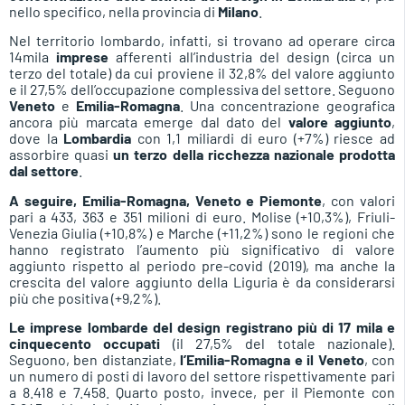
nello specifico, nella provincia di
Milano
.
Nel territorio lombardo, infatti, si trovano ad operare circa
14mila
imprese
afferenti all’industria del design (circa un
terzo del totale) da cui proviene il 32,8% del valore aggiunto
e il 27,5% dell’occupazione complessiva del settore. Seguono
Veneto
e
Emilia-Romagna
. Una concentrazione geografica
ancora più marcata emerge dal dato del
valore aggiunto
,
dove la
Lombardia
con 1,1 miliardi di euro (+7%) riesce ad
assorbire quasi
un terzo della ricchezza nazionale prodotta
dal settore
.
A seguire,
Emilia-Romagna, Veneto e Piemonte
, con valori
pari a 433, 363 e 351 milioni di euro. Molise (+10,3%), Friuli-
Venezia Giulia (+10,8%) e Marche (+11,2%) sono le regioni che
hanno registrato l’aumento più significativo di valore
aggiunto rispetto al periodo pre-covid (2019), ma anche la
crescita del valore aggiunto della Liguria è da considerarsi
più che positiva (+9,2%).
Le imprese lombarde del design registrano più di 17 mila e
cinquecento occupati
(il 27,5% del totale nazionale).
Seguono, ben distanziate,
l’Emilia-Romagna e il Veneto
, con
un numero di posti di lavoro del settore rispettivamente pari
a 8.418 e 7.458. Quarto posto, invece, per il Piemonte con