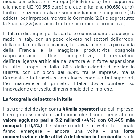
medio per addetto in Europa (148.645 euro), ben superiore
alla media UE (90.355 euro) e a quella italiana (90.658 euro).
Inoltre, le aziende italiane sono mediamente più piccole (1,5
addetti per impresa), mentre la Germania (2,0) e soprattutto
la Spagna (2,4) vantano strutture più grandi e produttive.
L’Italia si distingue per la sua forte connessione tra design e
made in Italy, con un peso elevato nei settori dell’arredo,
della moda e della meccanica. Tuttavia, la crescita più rapida
della Francia e la maggiore produttività spagnola
rappresentano sfide competitive. L’integrazione
dell’intelligenza artificiale nel settore è in forte espansione
in tutta Europa: in Italia l’80% delle aziende di design la
utilizza, con un picco dell’88,9% tra le imprese, ma la
Germania e la Francia stanno investendo a ritmi superiori.
Per mantenere il primato, l’Italia dovrà puntare su
innovazione e crescita dimensionale delle imprese.
La fotografia del settore in Italia
Il settore del design conta
46mila operatori
tra cui imprese,
liberi professionisti e autonomi che hanno generato un
valore aggiunto pari a 3,2 miliardi (+4%) con 63.485 mila
occupati (+0,3%).
Le stime condotte a livello territoriale
fanno emergere – ancora una volta – una
forte
concentrazione delle attività del design in Lombardia
e, più