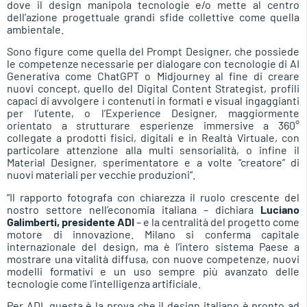
dove il design manipola tecnologie e/o mette al centro
dell’azione progettuale grandi sfide collettive come quella
ambientale.
Sono figure come quella del Prompt Designer, che possiede
le competenze necessarie per dialogare con tecnologie di AI
Generativa come ChatGPT o Midjourney al fine di creare
nuovi concept, quello del Digital Content Strategist, profili
capaci di avvolgere i contenuti in formati e visual ingaggianti
per l’utente, o l’Experience Designer, maggiormente
orientato a strutturare esperienze immersive a 360°
collegate a prodotti fisici, digitali e in Realtà Virtuale, con
particolare attenzione alla multi sensorialità, o infine il
Material Designer, sperimentatore e a volte “creatore” di
nuovi materiali per vecchie produzioni”.
“Il rapporto fotografa con chiarezza il ruolo crescente del
nostro settore nell’economia italiana – dichiara
Luciano
Galimberti, presidente ADI
– e la centralità del progetto come
motore di innovazione. Milano si conferma capitale
internazionale del design, ma è l’intero sistema Paese a
mostrare una vitalità diffusa, con nuove competenze, nuovi
modelli formativi e un uso sempre più avanzato delle
tecnologie come l’intelligenza artificiale.
Per ADI, questa è la prova che il design italiano è pronto ad