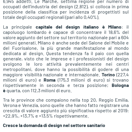
6.945 addetti. Le Marche, settima regione per numero di
occupati dell’industria del design (2.812), si colloca in prima
posizione della classifica per incidenza di progettisti sul
totale degli occupati regionali (pari allo 0,40%).
La principale
capitale del design italiano è Milano
: il
capoluogo lombardo è capace di concentrare il 18,6% del
valore aggiunto del settore sul territorio nazionale pari a 604
milioni generati. Milano è anche sede del Salone del Mobile e
del Fuorisalone, la più grande manifestazione al mondo
dedicata al design. Questa tendenza fa il paio con quella
generale, visto che le imprese e i professionisti del design
svolgono le loro attività prevalentemente nei centri
metropolitani, dove hanno la possibilità di godere di una
maggiore visibilità nazionale e internazionale.
Torino
(227,4
milioni di euro) e
Roma
(175,3 milioni di euro) si trovano
rispettivamente in seconda e terza posizione;
Bologna
è
quarta, con 112,3 milioni di euro.
Tra le province che compaiono nella top 20, Reggio Emilia,
Verona e Venezia, sono quelle che hanno fatto registrare una
crescita di valore aggiunto più significativa rispetto al 2019:
+22,9%, +13,7% e +13,5% rispettivamente.
Cresce la domanda di design nel settore sanitario