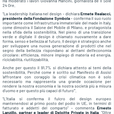
Ha moderato i lavori Giovanna Mancini, giornalista de Il Sole
24 Ore.
“La leadership italiana nel design – dichiara
Ermete Realacci,
presidente della Fondazione Symbola
– conferma il suo ruolo
importante come infrastruttura immateriale del made in Italy,
come dimostra il Salone del Mobile di Milano, e protagonista
nella sfida della sostenibilità. Nel pieno di una transizione
verde e digitale il design è chiamato nuovamente a dare
forma, senso e bellezza al futuro. Il design è strategico anche
per sviluppare una nuova generazione di prodotti che nel
segno della bellezza rispondano ai dettami dell’economia
circolare: efficienza, minore impiego di materia ed energia,
riciclabilità, riutilizzabilità.
Anche per questo il 91,7% si dichiara attento ai temi della
sostenibilità. Perché come è scritto sul Manifesto di Assisi
‘affrontare con coraggio la crisi climatica non è solo
necessario ma rappresenta una grande occasione per
rendere la nostra economia e la nostra società più a misura
d’uomo e per questo più capaci di futuro’”.
“L’Italia si conferma il fulcro del design europeo
mantenendosi al primo posto del podio in UE, in termini di
fatturato e addetti del comparto” – commenta
Ernesto
Lanzillo, partner e leader di Deloitte Private in Italia
. “Oltre