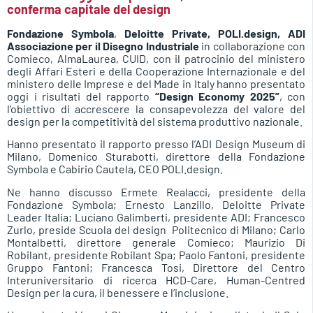
conferma capitale del design
Fondazione Symbola
,
Deloitte Private,
POLI.design, ADI
Associazione per il Disegno Industriale
in collaborazione con
Comieco, AlmaLaurea, CUID, con il patrocinio del ministero
degli Affari Esteri e della Cooperazione Internazionale e del
ministero delle Imprese e del Made in Italy hanno presentato
oggi i risultati del rapporto
“Design Economy 2025”
, con
l’obiettivo di accrescere la consapevolezza del valore del
design per la competitività del sistema produttivo nazionale.
Hanno presentato il rapporto presso l’ADI Design Museum di
Milano, Domenico Sturabotti, direttore della Fondazione
Symbola e Cabirio Cautela, CEO POLI.design.
Ne hanno discusso Ermete Realacci, presidente della
Fondazione Symbola; Ernesto Lanzillo, Deloitte Private
Leader Italia; Luciano Galimberti, presidente ADI; Francesco
Zurlo, preside Scuola del design Politecnico di Milano; Carlo
Montalbetti, direttore generale Comieco; Maurizio Di
Robilant, presidente Robilant Spa; Paolo Fantoni, presidente
Gruppo Fantoni; Francesca Tosi, Direttore del Centro
Interuniversitario di ricerca HCD-Care, Human-Centred
Design per la cura, il benessere e l’inclusione.