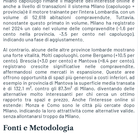
Milano capoluogo rimane il magnete dell’interesse online e
anche a livello di transazioni il sistema Milano (capoluogo +
provincia) è il motore trainante per l’intera Lombardia, con un
volume di 52.618 abitazioni compravendute. Tuttavia,
nonostante questo primato in volume, Milano ha registrato
nel 2024 un calo nel volume delle compravendite (-1,6 per
cento nella provincia, -3,5 per cento nel capoluogo),
indicando una fase di aggiustamento.
Al contrario, alcune delle altre province lombarde mostrano
una forte vitalità. Molti capoluoghi, come Bergamo (+10,5 per
cento), Brescia (+3,0 per cento) e Mantova (+8,4 per cento),
registrano crescite significative nelle compravendite,
affermandosi come mercati in espansione. Queste aree
offrono opportunità di spazi più generosi a costi inferiori, ad
esempio in provincia di Mantova la superficie media transata
è di 132,1 m², contro gli 87,3m² di Milano, diventando delle
alternative molto interessanti per chi cerca un ottimo
rapporto tra spazi e prezzo. Anche l’interesse online si
estende: Monza e Como sono le città più cercate dopo
Milano, indicando la loro attrattività come alternative valide,
senza allontanarsi troppo da Milano.
Fonti e Metodologia