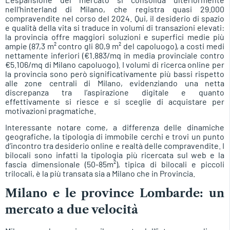
nell’hinterland di Milano, che registra quasi 29.000
compravendite nel corso del 2024. Qui, il desiderio di spazio
e qualità della vita si traduce in volumi di transazioni elevati:
la provincia offre maggiori soluzioni e superfici medie più
ampie (87,3 m² contro gli 80,9 m² del capoluogo), a costi medi
nettamente inferiori (€1.883/mq in media provinciale contro
€5.106/mq di Milano capoluogo). I volumi di ricerca online per
la provincia sono però significativamente più bassi rispetto
alle zone centrali di Milano, evidenziando una netta
discrepanza tra l’aspirazione digitale e quanto
effettivamente si riesce e si sceglie di acquistare per
motivazioni pragmatiche.
Interessante notare come, a differenza delle dinamiche
geografiche, la tipologia di immobile cerchi e trovi un punto
d’incontro tra desiderio online e realtà delle compravendite. I
bilocali sono infatti la tipologia più ricercata sul web e la
fascia dimensionale (50-85m²), tipica di bilocali e piccoli
trilocali, è la più transata sia a Milano che in Provincia.
Milano e le province Lombarde: un
mercato a due velocità