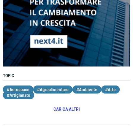
TOPIC
#Aerospace
#Agroalimentare
#Ambiente
#Arte
#Artigianato
CARICA ALTRI