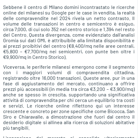
Sebbene il centro di Milano domini incontrastato le ricerche
online dei milanesi su Google per le case in vendita, la realtà
delle compravendite nel 2024 rivela un netto contrasto. Il
volume delle transazioni in centro e semicentro è esiguo,
circa 7.000, di cui solo 352 nel centro storico e 1.394 nel resto
del Centro. Questa divergenza, come evidenziato dall’analisi
Gromia sui dati OMI, è attribuibile alla limitata disponibilità e
ai prezzi proibitivi del centro (€8.400/mq nelle aree centrali,
€5.800 – €7.700/mq nei semicentri, con punte ben oltre i
€9.900/mq in Centro Storico).
Viceversa, le periferie milanesi emergono come il segmento
con i maggiori volumi di compravendita cittadina,
registrando oltre 16.000 transazioni. Queste aree, pur in una
fase di aggiustamento del mercato, continuano a offrire
prezzi più accessibili (in media tra circa €3.200 – €3.900/mq)
anche se spesso in crescita, supportando una significativa
attività di compravendita per chi cerca un equilibrio tra costi
e servizi. Le ricerche online riflettono qui un interesse
crescente e concreto per zone specifiche come Bicocca, San
Siro e Chiaravalle, a dimostrazione che fuori dal centro il
desiderio digitale si allinea alla ricerca di soluzioni abitative
più tangibili.
L’espansione del mercato si consolida ulteriormente