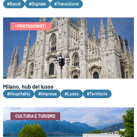
#Bandi
#Digitale
#Transizione
I PROTAGONISTI
Milano, hub del lusso
#Hospitality
#Impresa
#Lusso
#Territorio
CULTURA E TURISMO