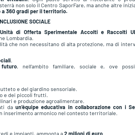
sterrà non solo il Centro SaporFare, ma anche altre inizi
a 360 gradi per il territorio.
INCLUSIONE SOCIALE
Unità di Offerta Sperimentale Accolti e Raccolti 
one Lombardia.
lità che non necessitano di alta protezione, ma di inter
ciali
.
 futuro
, nell’ambito familiare, sociale e, ove possib
rutteto e del giardino sensoriale.
 e dei piccoli frutti.
culinari e produzione agroalimentare.
ati da
un’équipe educativa in collaborazione con i Se
 un inserimento armonico nel contesto territoriale.
rredi e impianti, ammonta a
2 milioni di euro
.