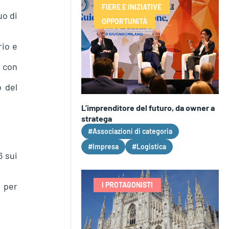
FIERE E INIZIATIVE
o di
OPPORTUNITÀ
:
rio e
 con
o del
L’imprenditore del futuro, da owner a
stratega
#Associazioni di categoria
#Impresa
#Logistica
6 sui
 per
I PROTAGONISTI