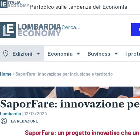
Periodico sulle tendenze dell’Economia
Edizioni
Economia
Business
I prot
Home
»
SaporFare: innovazione per inclusione e territorio
SaporFare: innovazione per
Lombardia
|
12/12/2024
LA REDAZIONE
SaporFare: un progetto innovativo che unis