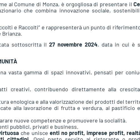
eme al Comune di Monza, è orgogliosa di presentare il
Ce
uzionario che combina innovazione sociale, sostenibil
Accolti e Raccolti” e rappresenterà un punto di riferiment
e Brianza.
ata sottoscritta il
27 novembre 2024
, data in cui è 
MUNITÀ
una vasta gamma di spazi innovativi, pensati per coni
ti creativi, contribuendo direttamente alla crescita
tura enologica e alla valorizzazione dei prodotti del territ
cate alla lavorazione di frutta e verdura, al pastificio e
parare nuove competenze e promuovere la socialità.
nti pubblici, privati e business.
virtuosa
che unisce
enti no profit, imprese profit, realt
ti cittadini
. Ogni pasto servito al ristorante o prod