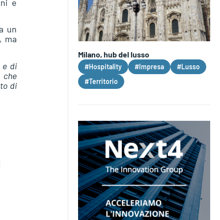
oni e
 a un
o, ma
Milano, hub del lusso
 e di
#Hospitality
#Impresa
#Lusso
à che
#Territorio
to di