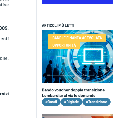
ative
ARTICOLI PIÙ LETTI
UDOS
,
venti
BANDI E FINANZA AGEVOLATA
OPPORTUNITÀ
ile,
Bando voucher doppia transizione
rvizi
Lombardia: al via le domande
#Bandi
#Digitale
#Transizione