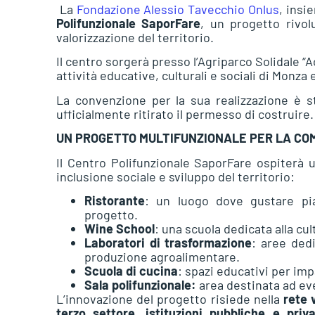
La
Fondazione Alessio Tavecchio Onlus
, insi
Polifunzionale SaporFare
, un progetto rivol
valorizzazione del territorio.
Il centro sorgerà presso l’Agriparco Solidale “
attività educative, culturali e sociali di Monza 
La convenzione per la sua realizzazione è st
ufficialmente ritirato il permesso di costruire.
UN PROGETTO MULTIFUNZIONALE PER LA CO
Il Centro Polifunzionale SaporFare ospiterà 
inclusione sociale e sviluppo del territorio:
Ristorante
: un luogo dove gustare piat
progetto.
Wine School
: una scuola dedicata alla cul
Laboratori di trasformazione
: aree dedi
produzione agroalimentare.
Scuola di cucina
: spazi educativi per im
Sala polifunzionale:
area destinata ad eve
L’innovazione del progetto risiede nella
rete 
terzo settore, istituzioni pubbliche e priva