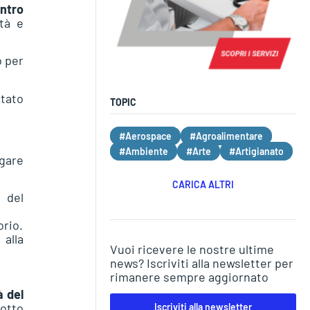
ntro
ità e
o per
stato
TOPIC
#Aerospace
#Agroalimentare
#Ambiente
#Arte
#Artigianato
ugare
CARICA ALTRI
 del
orio.
 alla
Vuoi ricevere le nostre ultime
news? Iscriviti alla newsletter per
rimanere sempre aggiornato
à del
otto
Iscriviti alla newsletter