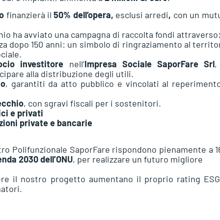
o
finanzierà il
50% dell’opera,
esclusi arredi
,
con un mutu
hio ha avviato una campagna di raccolta fondi attraverso
za dopo 150 anni: un simbolo di ringraziamento al territo
ciale.
cio investitore
nell’
Impresa Sociale SaporFare Srl
,
cipare alla distribuzione degli utili.
uo
, garantiti da atto pubblico e vincolati al reperiment
ecchio
, con sgravi fiscali per i sostenitori.
ci e privati
zioni private e bancarie
Centro Polifunzionale SaporFare rispondono pienamente a 1
enda 2030 dell’ONU
, per realizzare un futuro migliore
re il nostro progetto aumentano il proprio rating ESG
atori.