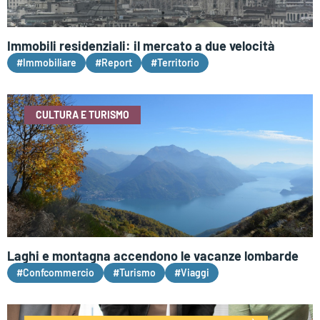
Immobili residenziali: il mercato a due velocità
#Immobiliare
#Report
#Territorio
CULTURA E TURISMO
Laghi e montagna accendono le vacanze lombarde
#Confcommercio
#Turismo
#Viaggi