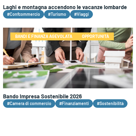
Laghi e montagna accendono le vacanze lombarde
#Confcommercio
#Turismo
#Viaggi
BANDI E FINANZA AGEVOLATA
OPPORTUNITÀ
Bando Impresa Sostenibile 2026
#Camera di commercio
#Finanziamenti
#Sostenibilità