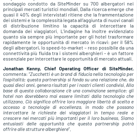
sondaggio condotto da SiteMinder su 700 albergatori nei
principali mercati turistici mondiali. Dalla ricerca emerge che
quasi il 40% degli intervistati ritiene che la frammentazione
dei sistemi e la complessità legata all’aggiunta di nuovi canali
di distribuzione limitino la capacità di intercettare la
domanda dei viaggiatori. L’indagine ha inoltre evidenziato
quanto sia sempre più importante per gli hotel trasformare
rapidamente le opportunità di mercato in ricavi: per il 58%
degli albergatori, lo speed-to-market – reso possibile da una
connettività più fluida tra i sistemi alberghieri – è un fattore
essenziale per intercettare le opportunità di mercato attuali.
Jonathan Kenny, Chief Operating Officer di SiteMinder,
commenta: “
Zucchetti è un brand di fiducia nella tecnologia per
l’ospitalità; questa partnership si fonda su una relazione che, da
quasi dieci anni, genera risultati per i nostri clienti condivisi. Alla
base di questa collaborazione c’è una convinzione semplice: gli
hotel non dovrebbero mai essere limitati dalla tecnologia che
utilizzano. Ciò significa offrire loro maggiore libertà di scelta e
accesso a tecnologie di eccellenza, in modo che possano
intercettare le richieste dei viaggiatori in tempo reale e
crescere nei mercati più importanti per il loro business. Siamo
entusiasti delle opportunità che questa partnership potrà
offrire alle strutture alberghiere
”.