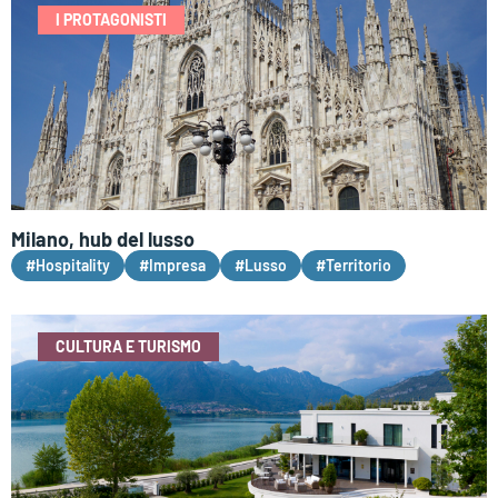
I PROTAGONISTI
Milano, hub del lusso
#Hospitality
#Impresa
#Lusso
#Territorio
CULTURA E TURISMO