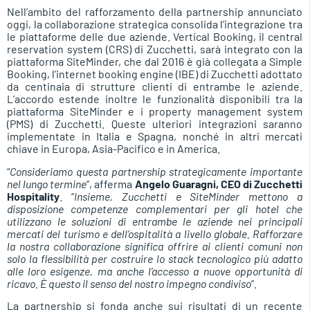
Nell’ambito del rafforzamento della partnership annunciato
oggi, la collaborazione strategica consolida l’integrazione tra
le piattaforme delle due aziende. Vertical Booking, il central
reservation system (CRS) di Zucchetti, sarà integrato con la
piattaforma SiteMinder, che dal 2016 è già collegata a Simple
Booking, l’internet booking engine (IBE) di Zucchetti adottato
da centinaia di strutture clienti di entrambe le aziende.
L’accordo estende inoltre le funzionalità disponibili tra la
piattaforma SiteMinder e i property management system
(PMS) di Zucchetti. Queste ulteriori integrazioni saranno
implementate in Italia e Spagna, nonché in altri mercati
chiave in Europa, Asia-Pacifico e in America.
“
Consideriamo questa partnership strategicamente importante
nel lungo termine
”, afferma
Angelo Guaragni, CEO di Zucchetti
Hospitality
. “
Insieme, Zucchetti e SiteMinder mettono a
disposizione competenze complementari per gli hotel che
utilizzano le soluzioni di entrambe le aziende nei principali
mercati del turismo e dell’ospitalità a livello globale. Rafforzare
la nostra collaborazione significa offrire ai clienti comuni non
solo la flessibilità per costruire lo stack tecnologico più adatto
alle loro esigenze, ma anche l’accesso a nuove opportunità di
ricavo. È questo il senso del nostro impegno condiviso
”.
La partnership si fonda anche sui risultati di un recente