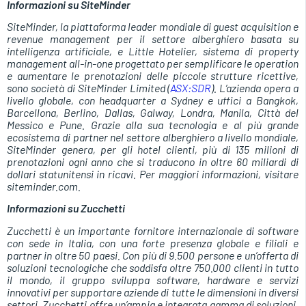
Informazioni su SiteMinder
SiteMinder, la piattaforma leader mondiale di guest acquisition e
revenue management per il settore alberghiero basata su
intelligenza artificiale, e Little Hotelier, sistema di property
management all-in-one progettato per semplificare le operation
e aumentare le prenotazioni delle piccole strutture ricettive,
sono società di SiteMinder Limited (
ASX:SDR
). L’azienda opera a
livello globale, con headquarter a Sydney e uffici a Bangkok,
Barcellona, Berlino, Dallas, Galway, Londra, Manila, Città del
Messico e Pune. Grazie alla sua tecnologia e al più grande
ecosistema di partner nel settore alberghiero a livello mondiale,
SiteMinder genera, per gli hotel clienti, più di 135 milioni di
prenotazioni ogni anno che si traducono in oltre 60 miliardi di
dollari statunitensi in ricavi. Per maggiori informazioni, visitare
siteminder.com.
Informazioni su Zucchetti
Zucchetti è un importante fornitore internazionale di software
con sede in Italia, con una forte presenza globale e filiali e
partner in oltre 50 paesi. Con più di 9.500 persone e un’offerta di
soluzioni tecnologiche che soddisfa oltre 750.000 clienti in tutto
il mondo, il gruppo sviluppa software, hardware e servizi
innovativi per supportare aziende di tutte le dimensioni in diversi
settori. Zucchetti offre un’ampia e integrata gamma di soluzioni,