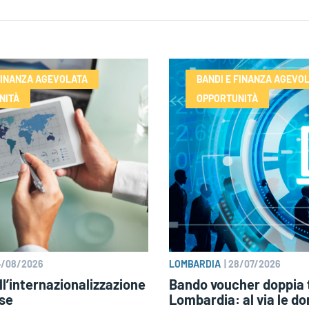
FINANZA AGEVOLATA
BANDI E FINANZA AGEVO
NITÀ
OPPORTUNITÀ
4/08/2026
LOMBARDIA
|
28/07/2026
l’internazionalizzazione
Bando voucher doppia 
ese
Lombardia: al via le 