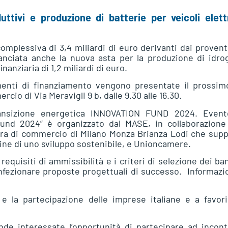
ttivi e produzione di batterie per veicoli elettr
omplessiva di 3,4 miliardi di euro derivanti dai provent
anciata anche la nuova asta per la produzione di idro
nanziaria di 1,2 miliardi di euro.
umenti di finanziamento vengono presentate il prossim
io di Via Meravigli 9 b, dalle 9.30 alle 16.30.
ransizione energetica INNOVATION FUND 2024. Event
und 2024” è organizzato dal MASE, in collaborazione
era di commercio di Milano Monza Brianza Lodi che sup
ne di uno sviluppo sostenibile, e Unioncamere.
equisiti di ammissibilità e i criteri di selezione dei ba
onfezionare proposte progettuali di successo. Informazi
 la partecipazione delle imprese italiane e a favorir
nde interessate l’opportunità di partecipare ad incont