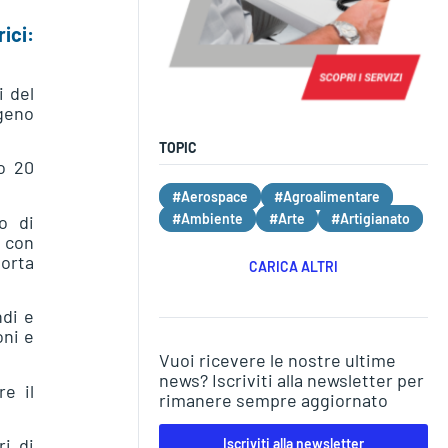
ici:
i del
geno
TOPIC
o 20
#Aerospace
#Agroalimentare
#Ambiente
#Arte
#Artigianato
o di
 con
porta
CARICA ALTRI
ndi e
oni e
Vuoi ricevere le nostre ultime
news? Iscriviti alla newsletter per
e il
rimanere sempre aggiornato
ri di
Iscriviti alla newsletter