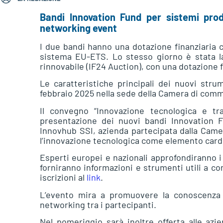
Bandi Innovation Fund per sistemi produ
networking event
I due bandi hanno una dotazione finanziaria c
sistema EU-ETS. Lo stesso giorno è stata l
rinnovabile (IF24 Auction), con una dotazione fi
Le caratteristiche principali dei nuovi str
febbraio 2025 nella sede della Camera di commerc
Il convegno “Innovazione tecnologica e t
presentazione dei nuovi bandi Innovation F
Innovhub SSI, azienda partecipata dalla Cam
l’innovazione tecnologica come elemento cardi
Esperti europei e nazionali approfondiranno i r
forniranno informazioni e strumenti utili a c
iscrizioni al
link
.
L’evento mira a promuovere la conoscenza e
networking tra i partecipanti.
Nel pomeriggio sarà inoltre offerta alle azie