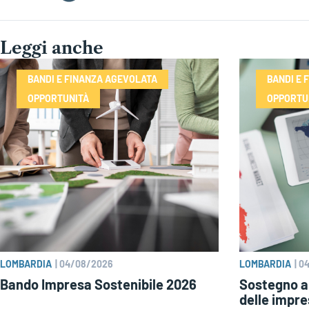
Leggi anche
BANDI E FINANZA AGEVOLATA
BANDI E 
OPPORTUNITÀ
OPPORTU
LOMBARDIA
|
04/08/2026
LOMBARDIA
|
0
Bando Impresa Sostenibile 2026
Sostegno al
delle impr