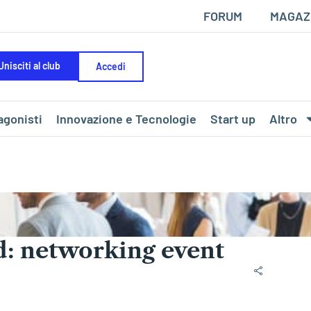
FORUM
MAGAZ
Unisciti al club
Accedi
agonisti
Innovazione e Tecnologie
Start up
Altro
d: networking event