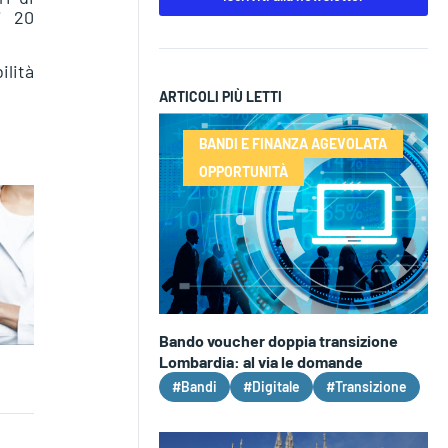
i 20
ilità
ARTICOLI PIÙ LETTI
BANDI E FINANZA AGEVOLATA
OPPORTUNITÀ
Bando voucher doppia transizione
Lombardia: al via le domande
#Bandi
#Digitale
#Transizione