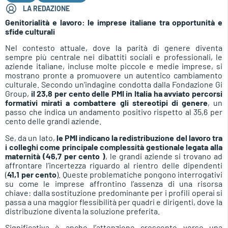
LA REDAZIONE
Genitorialità e lavoro: le imprese italiane tra opportunità e
sfide culturali
Nel contesto attuale, dove la parità di genere diventa
sempre più centrale nei dibattiti sociali e professionali, le
aziende italiane, incluse molte piccole e medie imprese, si
mostrano pronte a promuovere un autentico cambiamento
culturale. Secondo un’indagine condotta dalla Fondazione Gi
Group,
il 23,8 per cento delle PMI in Italia ha avviato percorsi
formativi mirati a combattere gli stereotipi di genere
, un
passo che indica un andamento positivo rispetto al 35,6 per
cento delle grandi aziende.
Se, da un lato,
le PMI indicano la redistribuzione del lavoro tra
i colleghi come principale complessità gestionale legata alla
maternità (46,7 per cento )
, le grandi aziende si trovano ad
affrontare l’incertezza riguardo al rientro delle dipendenti
(
41,1 per cento
). Queste problematiche pongono interrogativi
su come le imprese affrontino l’assenza di una risorsa
chiave: dalla sostituzione predominante per i profili operai si
passa a una maggior flessibilità per quadri e dirigenti, dove la
distribuzione diventa la soluzione preferita.
Significativa è anche l’attenzione crescente verso una