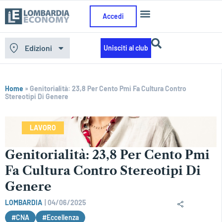
Accedi
Edizioni
Unisciti al club
Home
»
Genitorialità: 23,8 Per Cento Pmi Fa Cultura Contro
Stereotipi Di Genere
LAVORO
Genitorialità: 23,8 Per Cento Pmi
Fa Cultura Contro Stereotipi Di
Genere
LOMBARDIA
|
04/06/2025
#CNA
#Eccellenza