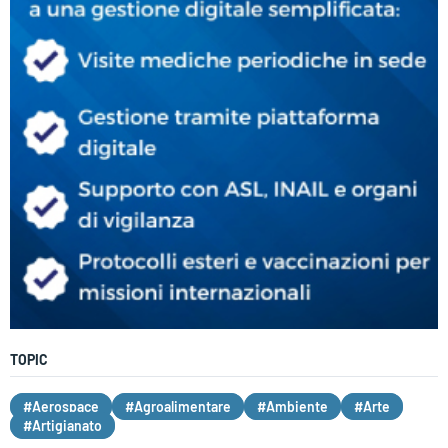
TOPIC
#Aerospace
#Agroalimentare
#Ambiente
#Arte
#Artigianato