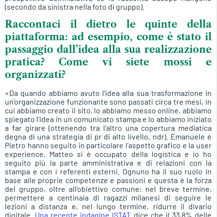
(secondo da sinistra nella foto di gruppo).
Raccontaci il dietro le quinte della
piattaforma: ad esempio, come è stato il
passaggio dall’idea alla sua realizzazione
pratica? Come vi siete mossi e
organizzati?
«Da quando abbiamo avuto l’idea alla sua trasformazione in
un’organizzazione funzionante sono passati circa tre mesi, in
cui abbiamo creato il sito, lo abbiamo messo online, abbiamo
spiegato l’idea in un comunicato stampa e lo abbiamo iniziato
a far girare (ottenendo tra l’altro una copertura mediatica
degna di una strategia di pr di alto livello, ndr). Emanuele e
Pietro hanno seguito in particolare l’aspetto grafico e la user
experience. Matteo si è occupato della logistica e io ho
seguito più la parte amministrativa e di relazioni con la
stampa e con i referenti esterni. Ognuno ha il suo ruolo in
base alle proprie competenze e passioni e questa è la forza
del gruppo, oltre all’obiettivo comune: nel breve termine,
permettere a centinaia di ragazzi milanesi di seguire le
lezioni a distanza e, nel lungo termine, ridurre il divario
digitale.
Una recente indagine ISTAT
dice che il 33,8% delle