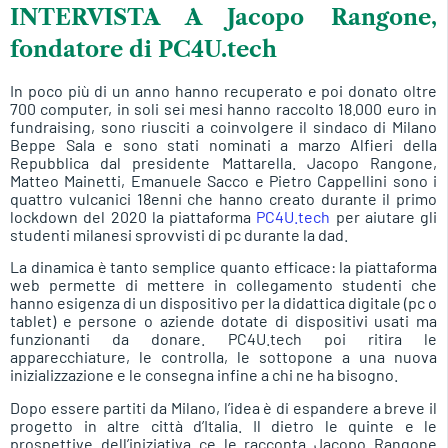
INTERVISTA A Jacopo Rangone,
fondatore di PC4U.tech
In poco più di un anno hanno recuperato e poi donato oltre
700 computer, in soli sei mesi hanno raccolto 18.000 euro in
fundraising, sono riusciti a coinvolgere il sindaco di Milano
Beppe Sala e sono stati nominati a marzo Alfieri della
Repubblica dal presidente Mattarella. Jacopo Rangone,
Matteo Mainetti, Emanuele Sacco e Pietro Cappellini sono i
quattro vulcanici 18enni che hanno creato durante il primo
lockdown del 2020 la piattaforma
PC4U.tech
per aiutare gli
studenti milanesi sprovvisti di pc durante la dad.
La dinamica è tanto semplice quanto efficace: la piattaforma
web permette di mettere in collegamento studenti che
hanno esigenza di un dispositivo per la didattica digitale (pc o
tablet) e persone o aziende dotate di dispositivi usati ma
funzionanti da donare. PC4U.tech poi ritira le
apparecchiature, le controlla, le sottopone a una nuova
inizializzazione e le consegna infine a chi ne ha bisogno.
Dopo essere partiti da Milano, l’idea è di espandere a breve il
progetto in altre città d’Italia. Il dietro le quinte e le
prospettive dell’iniziativa ce le racconta Jacopo Rangone