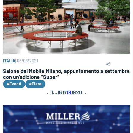
ITALIA
|
05/08/2021
Salone del Mobile.Milano, appuntamento a settembre
con un’edizione “Super”
#Eventi
#Fiere
←
1
…
16
17
18
19
20
→